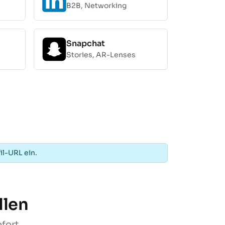
B2B, Networking
Snapchat
Stories, AR-Lenses
il-URL ein.
llen
ofort