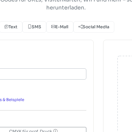
herunterladen.
Text
SMS
E-Mail
Social Media
s & Beispiele
CMYK für prof. Druck